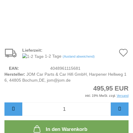
Lieferzeit:
A
1-2 Tage
(Ausland abweichend)
d
EAN:
4048961115681
M
Hersteller:
JOM Car Parts & Car Hifi GmbH, Harpener Hellweg 1
6, 44805 Bochum,DE, jom@jom.de
495,95 EUR
inkl. 19% MwSt. zzgl.
Versand
In den Warenkorb