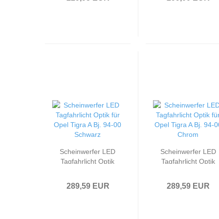
Vectra B Facelift
Schwarz LED
99-02 chrom
Blinker
Scheinwerfer LED
Scheinwerfer LED
Tagfahrlicht Optik
Tagfahrlicht Optik
passend für Opel
passend für Opel
Tigra A Bj. 94-00
Tigra A Bj. 94-00
289,59 EUR
289,59 EUR
Schwarz
Chrom