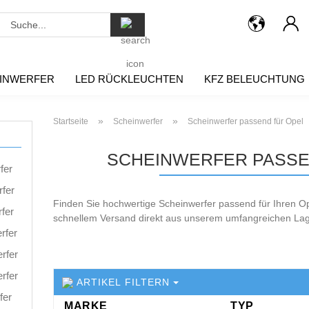
Suche...
INWERFER
LED RÜCKLEUCHTEN
KFZ BELEUCHTUNG
»
»
Startseite
Scheinwerfer
Scheinwerfer passend für Opel
SCHEINWERFER PASSE
fer
rfer
Finden Sie hochwertige Scheinwerfer passend für Ihren Op
fer
schnellem Versand direkt aus unserem umfangreichen Lager
rfer
rfer
rfer
ARTIKEL FILTERN
fer
MARKE
TYP
MARKE
TYP