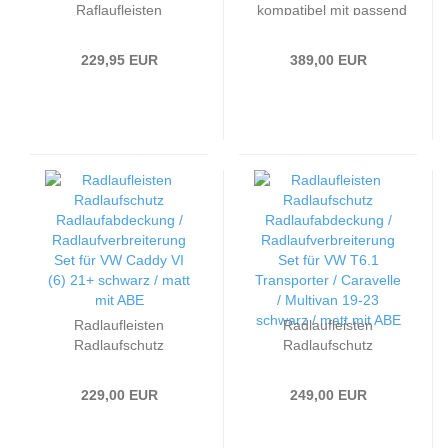
Raflaufleisten
kompatibel mit passend
kompatibel mit
für FORD Ranger T8
passend für DACIA
2019 bis 2022 mit ABE
229,95 EUR
389,00 EUR
Duster 2010 bis 2017
Offroad
Radlaufleisten
Radlaufleisten
Radlaufschutz
Radlaufschutz
Radlaufabdeckung /
Radlaufabdeckung /
Radlaufverbreiterung
Radlaufverbreiterung
229,00 EUR
249,00 EUR
Set passend für VW
Set passend für VW
Caddy VI (6) 21+
T6.1 Transporter /
schwarz / matt mit ABE
Caravelle / Multivan