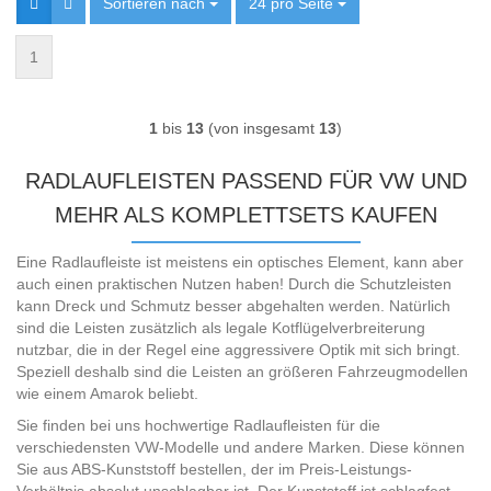
Sortieren nach
Sortieren nach
24 pro Seite
pro Seite
1
1
bis
13
(von insgesamt
13
)
RADLAUFLEISTEN PASSEND FÜR VW UND
MEHR ALS KOMPLETTSETS KAUFEN
Eine Radlaufleiste ist meistens ein optisches Element, kann aber
auch einen praktischen Nutzen haben! Durch die Schutzleisten
kann Dreck und Schmutz besser abgehalten werden. Natürlich
sind die Leisten zusätzlich als legale Kotflügelverbreiterung
nutzbar, die in der Regel eine aggressivere Optik mit sich bringt.
Speziell deshalb sind die Leisten an größeren Fahrzeugmodellen
wie einem Amarok beliebt.
Sie finden bei uns hochwertige Radlaufleisten für die
verschiedensten VW-Modelle und andere Marken. Diese können
Sie aus ABS-Kunststoff bestellen, der im Preis-Leistungs-