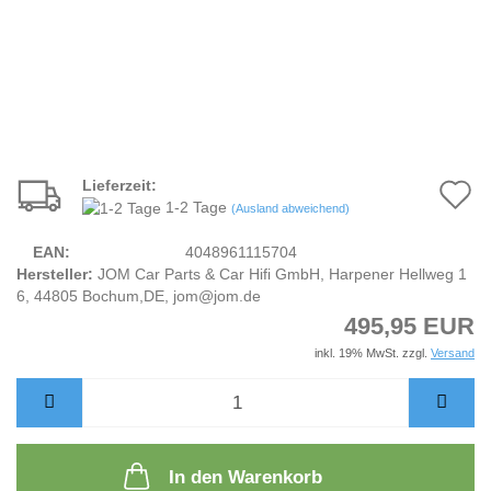
Lieferzeit:
A
1-2 Tage
(Ausland abweichend)
d
EAN:
4048961115704
M
Hersteller:
JOM Car Parts & Car Hifi GmbH, Harpener Hellweg 1
6, 44805 Bochum,DE, jom@jom.de
495,95 EUR
inkl. 19% MwSt. zzgl.
Versand
In den Warenkorb