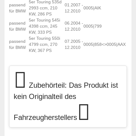
5er Touring 535d
passend
01.2007 -
2993 ccm, 210
0005|AIK
für BMW
12.2010
KW, 286 PS
5er Touring 545i
passend
06.2004 -
4398 ccm, 245
0005|799
für BMW
12.2010
KW, 333 PS
5er Touring 550i
passend
07.2005 -
4799 ccm, 270
0005|858<>0005|AAX
für BMW
12.2010
KW, 367 PS
Zubehörteil: Das Produkt ist
kein Originalteil des
Fahrzeugherstellers