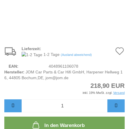
Lieferzeit:
A
1-2 Tage
(Ausland abweichend)
d
EAN:
4048961106078
M
Hersteller:
JOM Car Parts & Car Hifi GmbH, Harpener Hellweg 1
6, 44805 Bochum,DE, jom@jom.de
218,90 EUR
inkl. 19% MwSt. zzgl.
Versand
In den Warenkorb