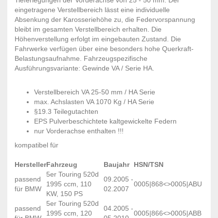
eingetragene Verstellbereich lässt eine individuelle
Absenkung der Karosseriehöhe zu, die Federvorspannung
bleibt im gesamten Verstellbereich erhalten. Die
Höhenverstellung erfolgt im eingebauten Zustand. Die
Fahrwerke verfügen über eine besonders hohe Querkraft-
Belastungsaufnahme. Fahrzeugspezifische
Ausführungsvariante: Gewinde VA / Serie HA.
Verstellbereich VA 25-50 mm / HA Serie
max. Achslasten VA 1070 Kg / HA Serie
§19.3 Teilegutachten
EPS Pulverbeschichtete kaltgewickelte Federn
nur Vorderachse enthalten !!!
kompatibel für
Hersteller
Fahrzeug
Baujahr
HSN/TSN
5er Touring 520d
passend
09.2005 -
1995 ccm, 110
0005|868<>0005|ABU
für BMW
02.2007
KW, 150 PS
5er Touring 520d
passend
04.2005 -
1995 ccm, 120
0005|866<>0005|ABB
für BMW
05.2010