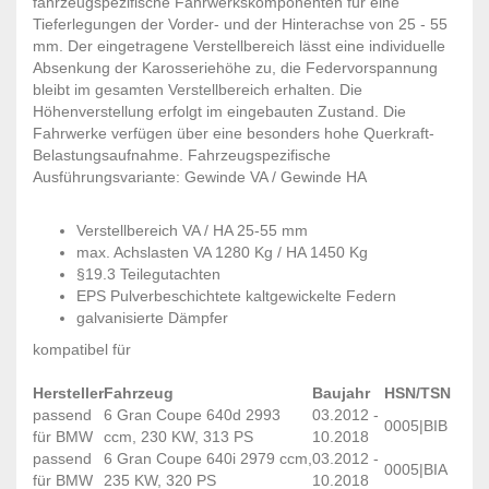
fahrzeugspezifische Fahrwerkskomponenten für eine
Tieferlegungen der Vorder- und der Hinterachse von 25 - 55
mm. Der eingetragene Verstellbereich lässt eine individuelle
Absenkung der Karosseriehöhe zu, die Federvorspannung
bleibt im gesamten Verstellbereich erhalten. Die
Höhenverstellung erfolgt im eingebauten Zustand. Die
Fahrwerke verfügen über eine besonders hohe Querkraft-
Belastungsaufnahme. Fahrzeugspezifische
Ausführungsvariante: Gewinde VA / Gewinde HA
Verstellbereich VA / HA 25-55 mm
max. Achslasten VA 1280 Kg / HA 1450 Kg
§19.3 Teilegutachten
EPS Pulverbeschichtete kaltgewickelte Federn
galvanisierte Dämpfer
kompatibel für
Hersteller
Fahrzeug
Baujahr
HSN/TSN
passend
6 Gran Coupe 640d 2993
03.2012 -
0005|BIB
für BMW
ccm, 230 KW, 313 PS
10.2018
passend
6 Gran Coupe 640i 2979 ccm,
03.2012 -
0005|BIA
für BMW
235 KW, 320 PS
10.2018