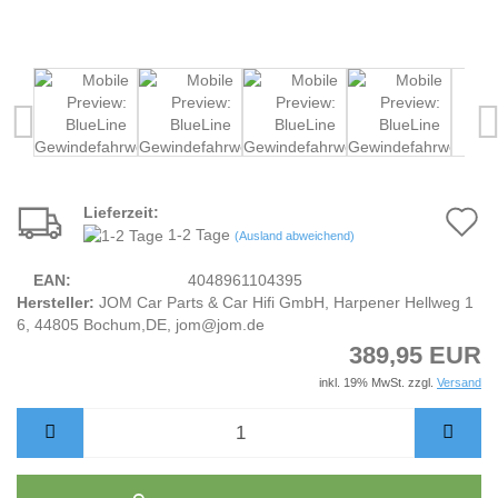
Lieferzeit:
A
1-2 Tage
(Ausland abweichend)
d
EAN:
4048961104395
M
Hersteller:
JOM Car Parts & Car Hifi GmbH, Harpener Hellweg 1
6, 44805 Bochum,DE, jom@jom.de
389,95 EUR
inkl. 19% MwSt. zzgl.
Versand