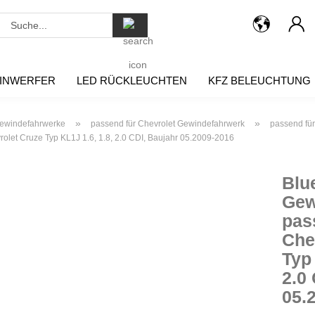
Suche...
INWERFER
LED RÜCKLEUCHTEN
KFZ BELEUCHTUNG
»
»
ewindefahrwerke
passend für Chevrolet Gewindefahrwerk
passend fü
olet Cruze Typ KL1J 1.6, 1.8, 2.0 CDI, Baujahr 05.2009-2016
Blu
Gew
pas
Che
Typ 
2.0
05.