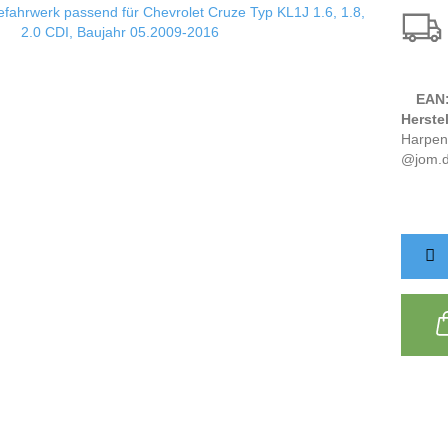
EAN
Herstel
Harpen
@jom.