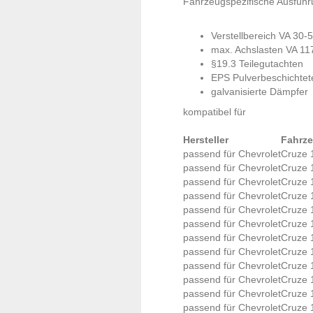
Fahrzeugspezifische Ausführ
Verstellbereich VA 30
max. Achslasten VA 11
§19.3 Teilegutachten
EPS Pulverbeschichtet
galvanisierte Dämpfer
kompatibel für
Hersteller
Fahrz
passend für Chevrolet
Cruze 
passend für Chevrolet
Cruze 
passend für Chevrolet
Cruze 
passend für Chevrolet
Cruze 
passend für Chevrolet
Cruze 
passend für Chevrolet
Cruze 
passend für Chevrolet
Cruze 
passend für Chevrolet
Cruze 
passend für Chevrolet
Cruze 
passend für Chevrolet
Cruze 
passend für Chevrolet
Cruze 
passend für Chevrolet
Cruze 