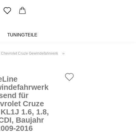
TUNINGTEILE
SALE %
ÜBER UNS
»
r Chevrolet Cruze Gewindefahrwerk
Auf
eLine
den
indefahrwerk
send für
Merkzettel
vrolet Cruze
KL1J 1.6, 1.8,
 CDI, Baujahr
2009-2016