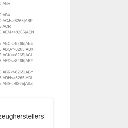
0|ABV
0|ABX
0|ACJ<>8265|ABP
5|ACR
5|AEM<>8265|AEN
5|AEC<>8265|AEE
5|ABQ<>8265|ABX
5|ACK<>8265|ACL
5|AED<>8265|AEF
5|ABR<>8265|ABY
5|ADH<>8265|ADI
5|ABS<>8265|ABZ
zeugherstellers