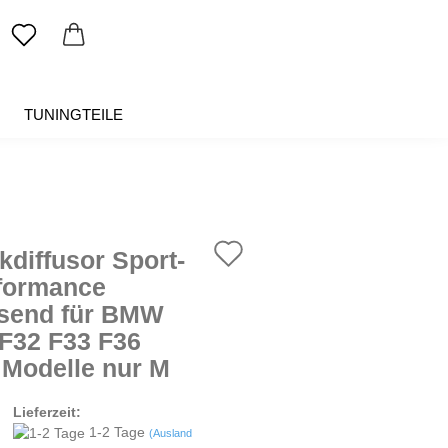
TUNINGTEILE
SALE %
ÜBER UNS
Auf
kdiffusor Sport-
den
formance
send für BMW
Merkzettel
 F32 F33 F36
 Modelle nur M
Lieferzeit:
1-2 Tage
(Ausland