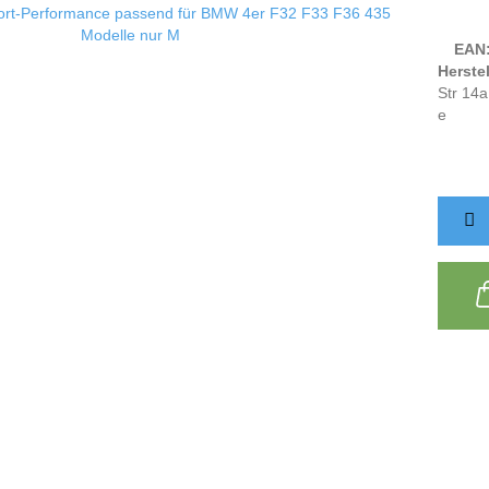
EAN
Herstel
Str 14a
e