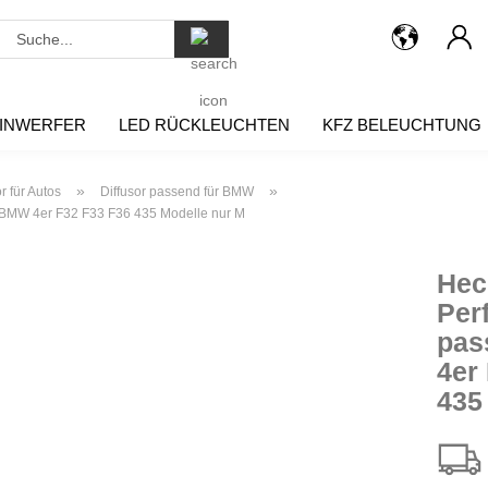
Suche...
INWERFER
LED RÜCKLEUCHTEN
KFZ BELEUCHTUNG
»
»
r für Autos
Diffusor passend für BMW
r BMW 4er F32 F33 F36 435 Modelle nur M
Hec
Per
pas
4er
435