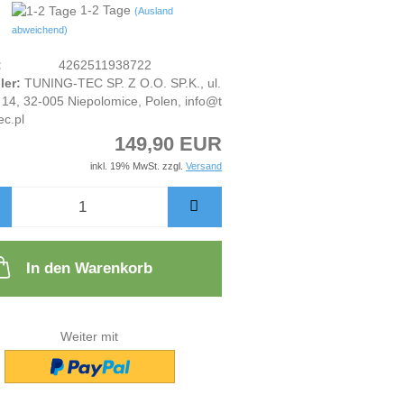
1-2 Tage
(Ausland
abweichend)
:
4262511938722
ler:
TUNING-TEC SP. Z O.O. SP.K., ul.
14, 32-005 Niepolomice, Polen, info@t
ec.pl
149,90 EUR
inkl. 19% MwSt. zzgl.
Versand
In den Warenkorb
Weiter mit