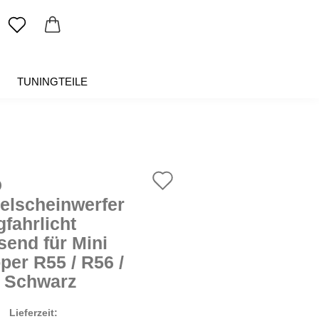
TUNINGTEILE
SALE %
ÜBER UNS
Auf
D
den
elscheinwerfer
gfahrlicht
Merkzettel
send für Mini
per R55 / R56 /
 Schwarz
Lieferzeit: