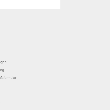
ngen
ung
fsformular
z