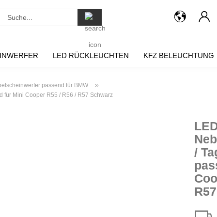
Suche...
INWERFER
LED RÜCKLEUCHTEN
KFZ BELEUCHTUNG
»
elscheinwerfer passend für BMW
d für Mini Cooper R55 / R56 / R57 Schwarz
LE
Neb
/ Ta
pas
Coo
R57