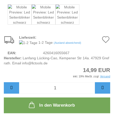
Lieferzeit:
A
1-2 Tage
(Ausland abweichend)
d
EAN:
4260416055667
M
Hersteller:
Lanfang Lücking-Cao, Kempener Str 14a. 47929 Gref
rath. Email info@llctools.de
14,99 EUR
inkl. 19% MwSt. zzgl.
Versand
In den Warenkorb