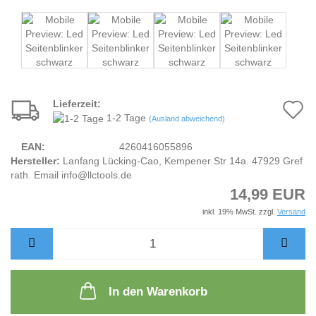
Lieferzeit:
A
1-2 Tage
(Ausland abweichend)
d
EAN:
4260416055896
M
Hersteller:
Lanfang Lücking-Cao, Kempener Str 14a. 47929 Gref
rath. Email info@llctools.de
14,99 EUR
inkl. 19% MwSt. zzgl.
Versand
In den Warenkorb