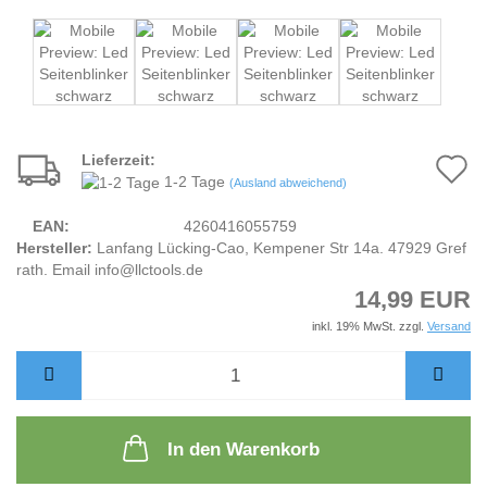
Lieferzeit:
A
1-2 Tage
(Ausland abweichend)
d
EAN:
4260416055759
M
Hersteller:
Lanfang Lücking-Cao, Kempener Str 14a. 47929 Gref
rath. Email info@llctools.de
14,99 EUR
inkl. 19% MwSt. zzgl.
Versand
In den Warenkorb