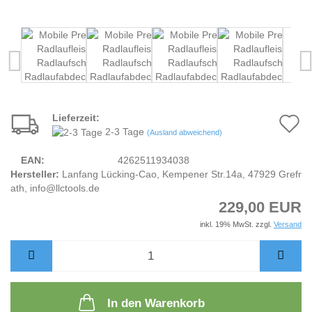
Lieferzeit:
A
2-3 Tage
(Ausland abweichend)
d
EAN:
4262511934038
M
Hersteller:
Lanfang Lücking-Cao, Kempener Str.14a, 47929 Grefr
ath, info@llctools.de
229,00 EUR
inkl. 19% MwSt. zzgl.
Versand
In den Warenkorb