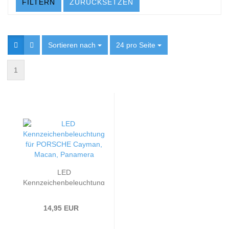
FILTERN
ZURÜCKSETZEN
Sortieren nach
Sortieren nach
24 pro Seite
pro Seite
1
LED
Kennzeichenbeleuchtung
kompatibel mit Cayman,
Macan, Panamera
14,95 EUR