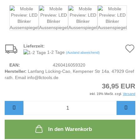
Lieferzeit:
A
1-2 Tage
(Ausland abweichend)
d
EAN:
4260416059320
M
Hersteller:
Lanfang Lücking-Cao, Kempener Str 14a. 47929 Gref
rath. Email info@llctools.de
36,95 EUR
inkl. 19% MwSt. zzgl.
Versand
In den Warenkorb