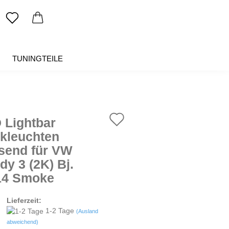
TUNINGTEILE
SALE %
ÜBER UNS
Auf
 Lightbar
den
kleuchten
send für VW
Merkzettel
dy 3 (2K) Bj.
14 Smoke
Lieferzeit:
1-2 Tage
(Ausland
abweichend)