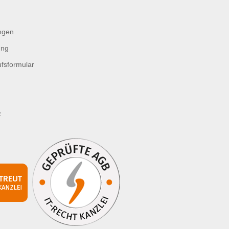
ngen
ung
fsformular
z