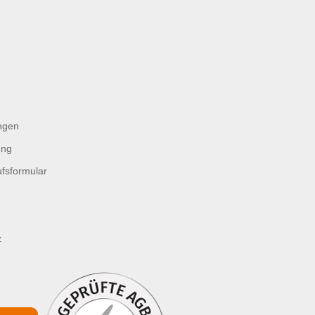
ngen
ung
fsformular
z