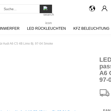
Suche...
INWERFER
LED RÜCKLEUCHTEN
KFZ BELEUCHTUNG
ür Audi A6 C5 4B Limo Bj. 97-04 Smoke
LED
pas
A6 
97-
EAN