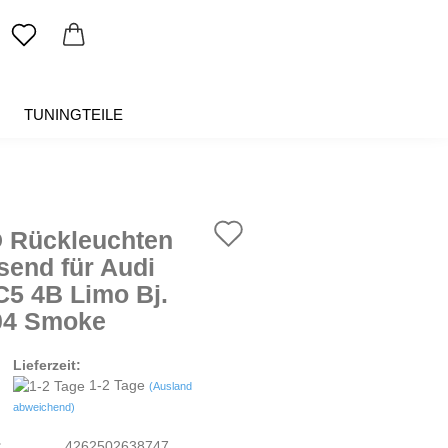
TUNINGTEILE
SALE %
ÜBER UNS
Auf
 Rückleuchten
den
send für Audi
C5 4B Limo Bj.
Merkzettel
04 Smoke
Lieferzeit:
1-2 Tage
(Ausland
abweichend)
:
4262502638747