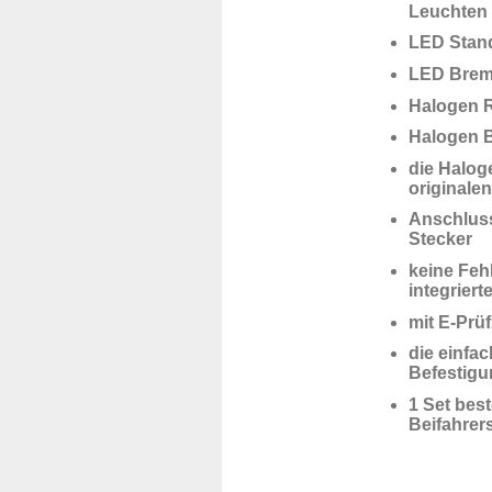
Leuchten
LED Standl
LED Brem
Halogen R
Halogen B
die Halog
original
Anschluss
Stecker
keine Feh
integrier
mit E-Prü
die einfa
Befestig
1 Set bes
Beifahrers