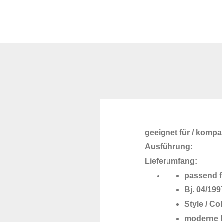
geeignet für / kompat
Ausführung:
Lieferumfang:
passend f
Bj. 04/199
Style / Co
moderne L