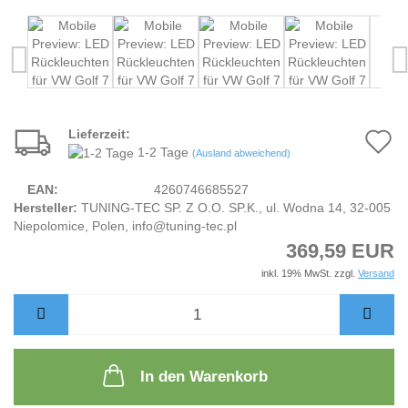
Lieferzeit:
A
1-2 Tage
(Ausland abweichend)
d
EAN:
4260746685527
M
Hersteller:
TUNING-TEC SP. Z O.O. SP.K., ul. Wodna 14, 32-005
Niepolomice, Polen, info@tuning-tec.pl
369,59 EUR
inkl. 19% MwSt. zzgl.
Versand
In den Warenkorb