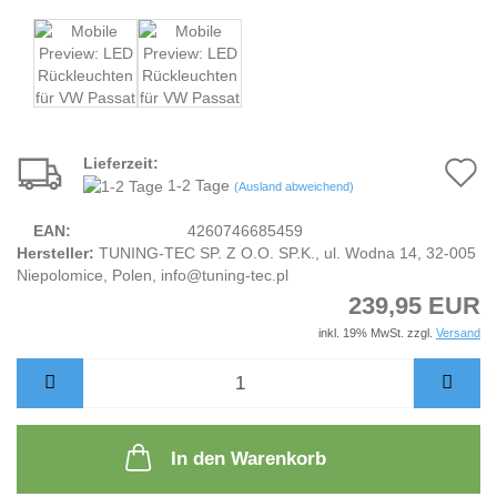
Lieferzeit:
A
1-2 Tage
(Ausland abweichend)
d
EAN:
4260746685459
M
Hersteller:
TUNING-TEC SP. Z O.O. SP.K., ul. Wodna 14, 32-005
Niepolomice, Polen, info@tuning-tec.pl
239,95 EUR
inkl. 19% MwSt. zzgl.
Versand
In den Warenkorb