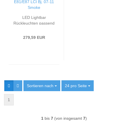
LED Lightbar
Rückleuchten passend
für BMW E81/E87 LCI
Bj. 07-11 Smoke
279,59 EUR
Sortieren nach
Sortieren nach
24 pro Seite
pro Seite
1
1
bis
7
(von insgesamt
7
)