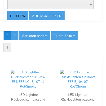
FILTERN
ZURÜCKSETZEN
Sortieren nach
Sortieren nach
24 pro Seite
pro Seite
1
LED Lightbar
LED Lightbar
Rückleuchten passend
Rückleuchten passend
für BMW E81/E87 LCI
für BMW E87 Bj. 04-07