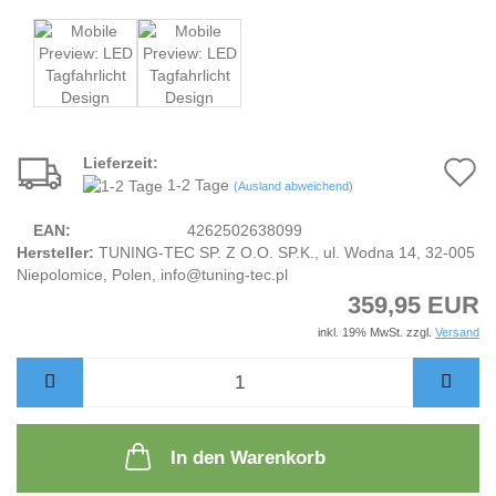
Lieferzeit:
A
1-2 Tage
(Ausland abweichend)
d
EAN:
4262502638099
M
Hersteller:
TUNING-TEC SP. Z O.O. SP.K., ul. Wodna 14, 32-005
Niepolomice, Polen, info@tuning-tec.pl
359,95 EUR
inkl. 19% MwSt. zzgl.
Versand
In den Warenkorb