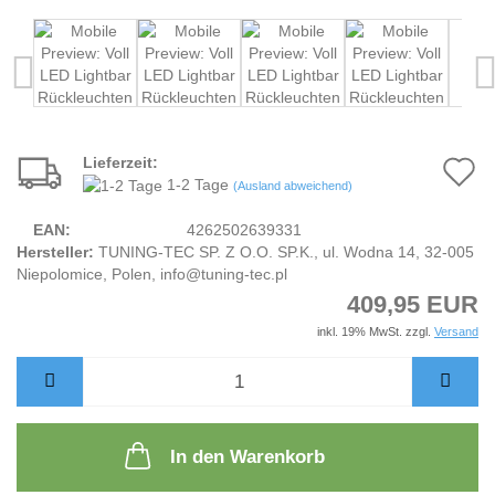
Lieferzeit:
A
1-2 Tage
(Ausland abweichend)
d
EAN:
4262502639331
M
Hersteller:
TUNING-TEC SP. Z O.O. SP.K., ul. Wodna 14, 32-005
Niepolomice, Polen, info@tuning-tec.pl
409,95 EUR
inkl. 19% MwSt. zzgl.
Versand
In den Warenkorb