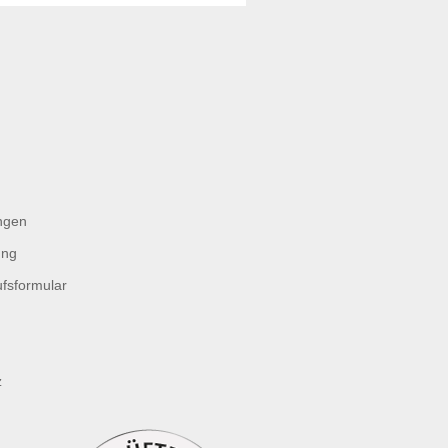
ngen
ung
fsformular
z