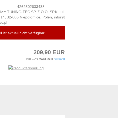
:
4262502633438
ler:
TUNING-TEC SP. Z O.O. SP.K., ul.
14, 32-005 Niepolomice, Polen, info@t
ec.pl
el ist aktuell nicht verfügbar.
209,90 EUR
inkl. 19% MwSt. zzgl.
Versand