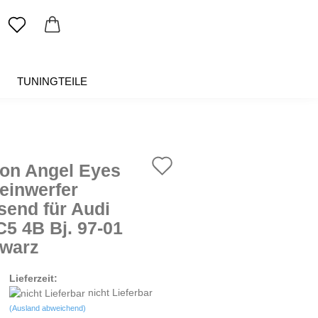
TUNINGTEILE
SALE %
ÜBER UNS
Auf
on Angel Eyes
den
einwerfer
send für Audi
Merkzettel
C5 4B Bj. 97-01
warz
Lieferzeit:
nicht Lieferbar
(Ausland abweichend)