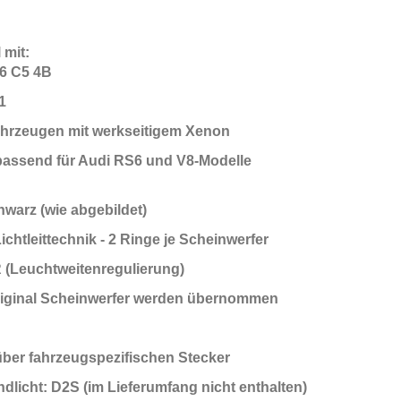
 mit:
A6 C5 4B
1
ahrzeugen mit werkseitigem Xenon
passend für Audi RS6 und V8-Modelle
hwarz (wie abgebildet)
Lichtleittechnik - 2 Ringe je Scheinwerfer
R (Leuchtweitenregulierung)
original Scheinwerfer werden übernommen
über fahrzeugspezifischen Stecker
dlicht: D2S (im Lieferumfang nicht enthalten)