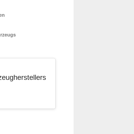
en
hrzeugs
zeugherstellers