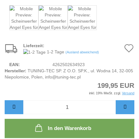
Lieferzeit:
A
1-2 Tage
(Ausland abweichend)
d
EAN:
4262502634923
M
Hersteller:
TUNING-TEC SP. Z O.O. SP.K., ul. Wodna 14, 32-005
Niepolomice, Polen, info@tuning-tec.pl
199,95 EUR
inkl. 19% MwSt. zzgl.
Versand
In den Warenkorb