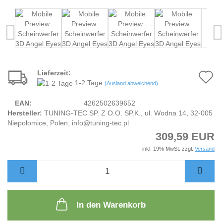
Lieferzeit:
A
1-2 Tage
(Ausland abweichend)
d
EAN:
4262502639652
M
Hersteller:
TUNING-TEC SP. Z O.O. SP.K., ul. Wodna 14, 32-005
Niepolomice, Polen, info@tuning-tec.pl
309,59 EUR
inkl. 19% MwSt. zzgl.
Versand
In den Warenkorb