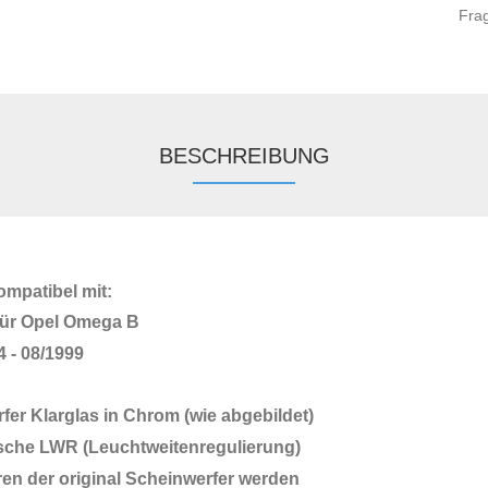
Fra
BESCHREIBUNG
kompatibel mit:
für Opel Omega B
4 - 08/1999
fer Klarglas in Chrom (wie abgebildet)
rische LWR (Leuchtweitenregulierung)
ren der original Scheinwerfer werden