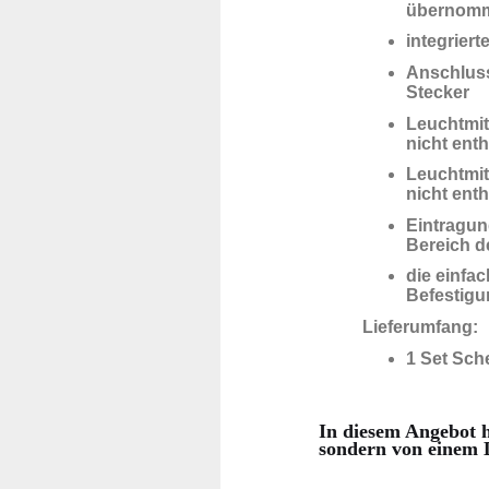
übernom
integriert
Anschluss
Stecker
Leuchtmit
nicht enth
Leuchtmit
nicht enth
Eintragun
Bereich d
die einfa
Befestigu
Lieferumfang:
1 Set Sche
In diesem Angebot h
sondern von einem D