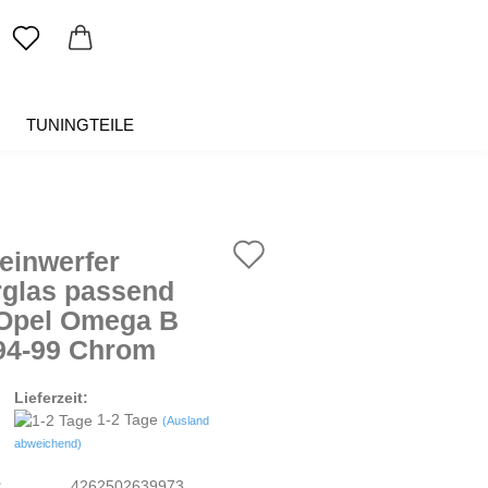
TUNINGTEILE
SALE %
ÜBER UNS
Auf
einwerfer
den
rglas passend
 Opel Omega B
Merkzettel
 94-99 Chrom
Lieferzeit:
1-2 Tage
(Ausland
abweichend)
:
4262502639973