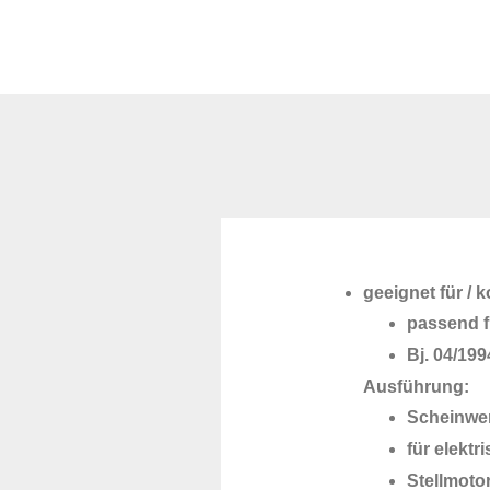
geeignet für / 
passend 
Bj. 04/199
Ausführung:
Scheinwer
für elekt
Stellmoto