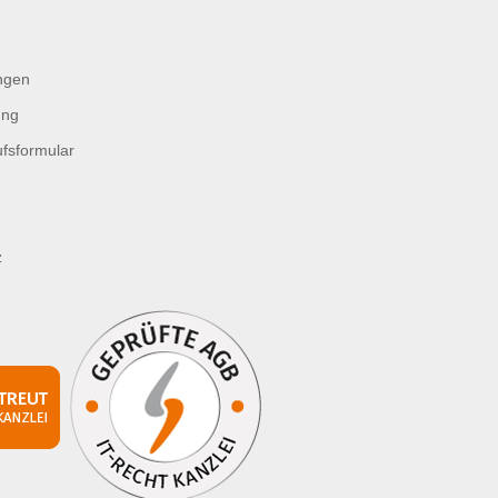
ngen
ung
fsformular
z