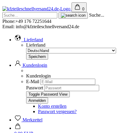
0
Suche...
Phone:+49 176 72251644
Email: info@kfzteileschnellversand24.de
Lieferland
Lieferland
Kundenlogin
Kundenlogin
E-Mail
Passwort
Toggle Password View
Konto erstellen
Passwort vergessen?
Merkzettel