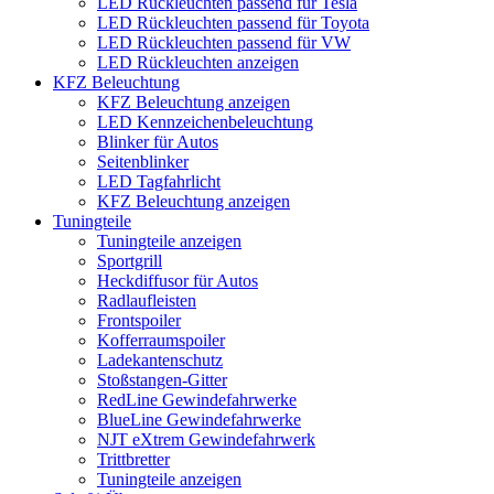
LED Rückleuchten passend für Tesla
LED Rückleuchten passend für Toyota
LED Rückleuchten passend für VW
LED Rückleuchten anzeigen
KFZ Beleuchtung
KFZ Beleuchtung anzeigen
LED Kennzeichenbeleuchtung
Blinker für Autos
Seitenblinker
LED Tagfahrlicht
KFZ Beleuchtung anzeigen
Tuningteile
Tuningteile anzeigen
Sportgrill
Heckdiffusor für Autos
Radlaufleisten
Frontspoiler
Kofferraumspoiler
Ladekantenschutz
Stoßstangen-Gitter
RedLine Gewindefahrwerke
BlueLine Gewindefahrwerke
NJT eXtrem Gewindefahrwerk
Trittbretter
Tuningteile anzeigen