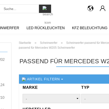
Suche...
INWERFER
LED RÜCKLEUCHTEN
KFZ BELEUCHTUNG
»
»
Startseite
Scheinwerfer
Scheinwerfer passend für Merc
passend für Mercedes W205 Scheinwerfer
202
PASSEND FÜR MERCEDES W
ARTIKEL FILTERN
124
MARKE
TYP
MARKE
TYP
210