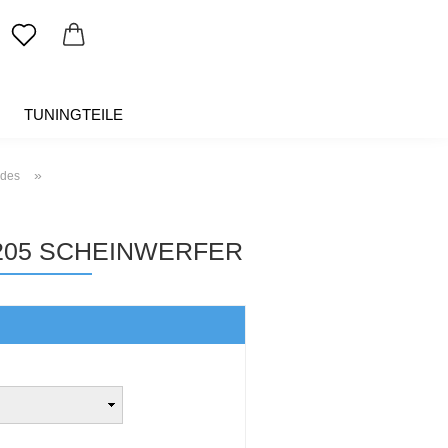
TUNINGTEILE
SALE %
ÜBER UNS
»
edes
205 SCHEINWERFER