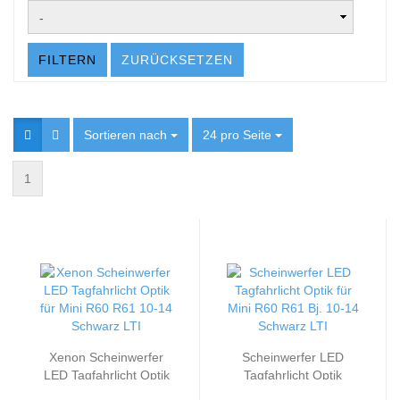
FILTERN
ZURÜCKSETZEN
Sortieren nach
Sortieren nach
24 pro Seite
pro Seite
1
Xenon Scheinwerfer
Scheinwerfer LED
LED Tagfahrlicht Optik
Tagfahrlicht Optik
passend für Mini R60
passend für Mini R60