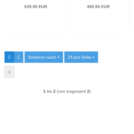
R61 10-14 Schwarz
R61 Bj. 10-14 Schwarz
539,95 EUR
489,95 EUR
LTI
LTI
Sortieren nach
Sortieren nach
24 pro Seite
pro Seite
1
1
bis
2
(von insgesamt
2
)