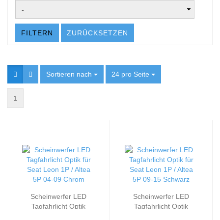
FILTERN
ZURÜCKSETZEN
Sortieren nach
Sortieren nach
24 pro Seite
pro Seite
1
Scheinwerfer LED
Scheinwerfer LED
Tagfahrlicht Optik
Tagfahrlicht Optik
passend für Seat Leon
passend für Seat Leon