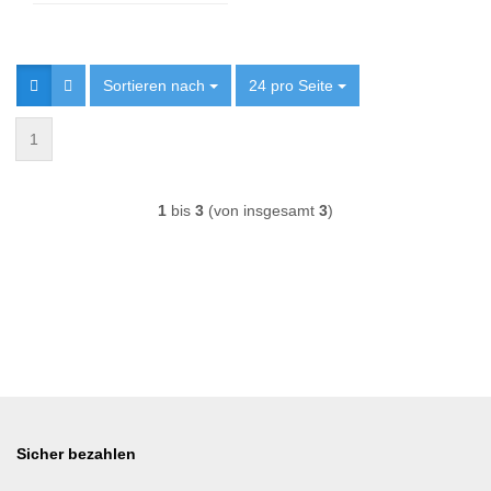
Sortieren nach
Sortieren nach
24 pro Seite
pro Seite
1
1
bis
3
(von insgesamt
3
)
Sicher bezahlen