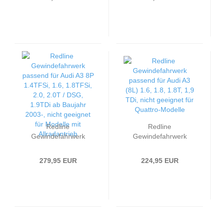
1.2TFSi, 1.4TFSi, 1.6,
TFSI, 1.6 TDI, 1.8
1.8TFSi, 2.0, 2.0T /
TFSI, 2.0 TDI ab
DSG, 1.9TDi Baujahr
Baujahr 2012 nur
2004 - 2012
passend bei
Fahrzeugen mit
Verbundlenker
Redline
Redline
Gewindefahrwerk
Gewindefahrwerk
passend für Audi A3 8P
passend für Audi A3
1.4TFSi, 1.6, 1.8TFSi,
(8L) 1.6, 1.8, 1.8T, 1,9
279,95 EUR
224,95 EUR
2.0, 2.0T / DSG,
TDi, nicht geeignet für
1.9TDi ab Baujahr
Quattro-Modelle
2003-, nicht geeignet
für Modelle mit
Allradantrieb