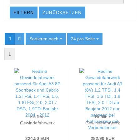
FILTERN
ZURÜCKSETZEN
Sortieren nach
Sortieren nach
24 pro Seite
pro Seite
1
Redline
Redline
Gewindefahrwerk
Gewindefahrwerk
passend für Audi A3 8P
passend für Audi A3
Sportback und Cabrio
(8V) 1.2 TFSI, 1.4
224,50 EUR
282,90 EUR