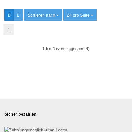
Sortieren nach
Sortieren nach
24 pro Seite
pro Seite
1
1
bis
4
(von insgesamt
4
)
Sicher bezahlen