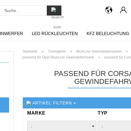
Suche...
INWERFER
LED RÜCKLEUCHTEN
KFZ BELEUCHTUNG
»
»
»
Startseite
Tuningteile
BlueLine Gewindefahrwerke
»
passend für Opel BlueLine Gewindefahrwerk
passend für Cor
PASSEND FÜR CORSA
GEWINDEFAHR
ARTIKEL FILTERN
MARKE
TYP
MARKE
TYP