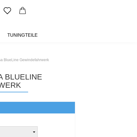
TUNINGTEILE
SALE %
ÜBER UNS
sa BlueLine Gewindefahrwerk
 BLUELINE
WERK