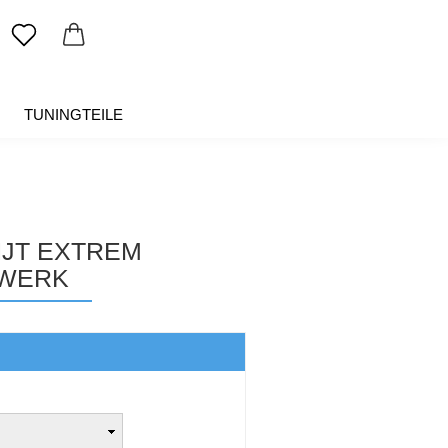
TUNINGTEILE
SALE %
ÜBER UNS
NJT EXTREM
WERK