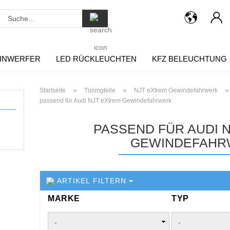
Suche...
INWERFER
LED RÜCKLEUCHTEN
KFZ BELEUCHTUNG
»
»
»
Startseite
Tuningteile
NJT eXtrem Gewindefahrwerk
passend für Audi NJT eXtrem Gewindefahrwerk
PASSEND FÜR AUDI 
GEWINDEFAHR
ARTIKEL FILTERN
MARKE
TYP
MARKE
TYP