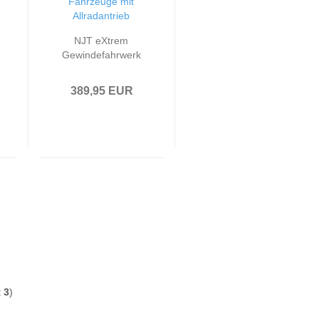
NJT eXtrem
Gewindefahrwerk
härteverstellbar
passend für Audi
389,95 EUR
A3 8P 1.9TDi /
DSG, 2.0TDi /
DSG nicht
geeignet für
Fahrzeuge mit
Allradantrieb
t
3
)