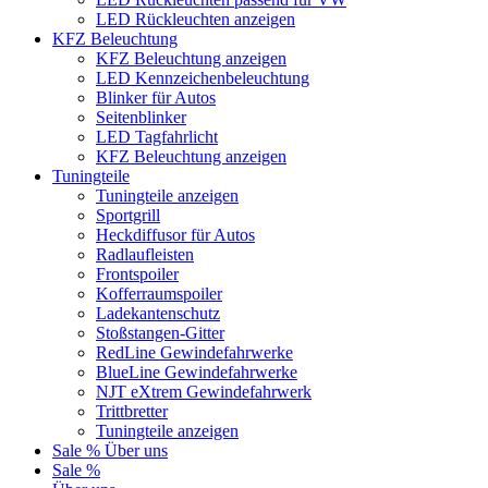
LED Rückleuchten anzeigen
KFZ Beleuchtung
KFZ Beleuchtung anzeigen
LED Kennzeichenbeleuchtung
Blinker für Autos
Seitenblinker
LED Tagfahrlicht
KFZ Beleuchtung anzeigen
Tuningteile
Tuningteile anzeigen
Sportgrill
Heckdiffusor für Autos
Radlaufleisten
Frontspoiler
Kofferraumspoiler
Ladekantenschutz
Stoßstangen-Gitter
RedLine Gewindefahrwerke
BlueLine Gewindefahrwerke
NJT eXtrem Gewindefahrwerk
Trittbretter
Tuningteile anzeigen
Sale %
Über uns
Sale %