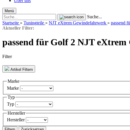
Über uns
Menü
Suche...
Startseite
»
Tuningteile
»
NJT eXtrem Gewindefahrwerk
»
passend 
Aktueller Filter:
passend für Golf 2 NJT eXtre
Filter
Artikel Filtern
Marke
Marke
Typ
Typ
Hersteller
Hersteller
Filtern
Zurücksetzen