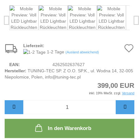
Lieferzeit:
A
1-2 Tage
(Ausland abweichend)
d
EAN:
4262502637627
M
Hersteller:
TUNING-TEC SP. Z O.O. SP.K., ul. Wodna 14, 32-005
Niepolomice, Polen, info@tuning-tec.pl
399,00 EUR
inkl. 19% MwSt. zzgl.
Versand
In den Warenkorb