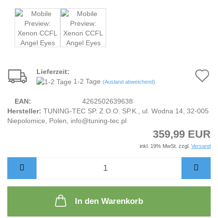
Lieferzeit:
A
1-2 Tage
(Ausland abweichend)
d
EAN:
4262502639638
M
Hersteller:
TUNING-TEC SP. Z O.O. SP.K., ul. Wodna 14, 32-005
Niepolomice, Polen, info@tuning-tec.pl
359,99 EUR
inkl. 19% MwSt. zzgl.
Versand
In den Warenkorb