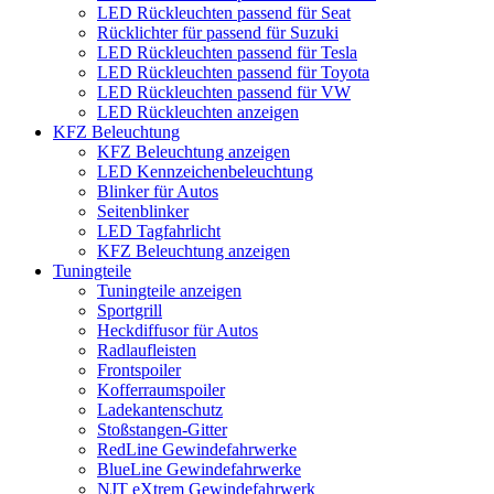
LED Rückleuchten passend für Seat
Rücklichter für passend für Suzuki
LED Rückleuchten passend für Tesla
LED Rückleuchten passend für Toyota
LED Rückleuchten passend für VW
LED Rückleuchten anzeigen
KFZ Beleuchtung
KFZ Beleuchtung anzeigen
LED Kennzeichenbeleuchtung
Blinker für Autos
Seitenblinker
LED Tagfahrlicht
KFZ Beleuchtung anzeigen
Tuningteile
Tuningteile anzeigen
Sportgrill
Heckdiffusor für Autos
Radlaufleisten
Frontspoiler
Kofferraumspoiler
Ladekantenschutz
Stoßstangen-Gitter
RedLine Gewindefahrwerke
BlueLine Gewindefahrwerke
NJT eXtrem Gewindefahrwerk