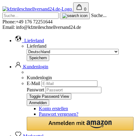
0
Suche...
Phone:+49 176 72251644
Email: info@kfzteileschnellversand24.de
Lieferland
Lieferland
Kundenlogin
Kundenlogin
E-Mail
Passwort
Toggle Password View
Konto erstellen
Passwort vergessen?