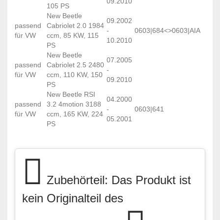
09.2010
105 PS
New Beetle
09.2002
passend
Cabriolet 2.0 1984
-
0603|684<>0603|AIA
für VW
ccm, 85 KW, 115
10.2010
PS
New Beetle
07.2005
passend
Cabriolet 2.5 2480
-
für VW
ccm, 110 KW, 150
09.2010
PS
New Beetle RSI
04.2000
passend
3.2 4motion 3188
-
0603|641
für VW
ccm, 165 KW, 224
05.2001
PS
Zubehörteil: Das Produkt ist
kein Originalteil des