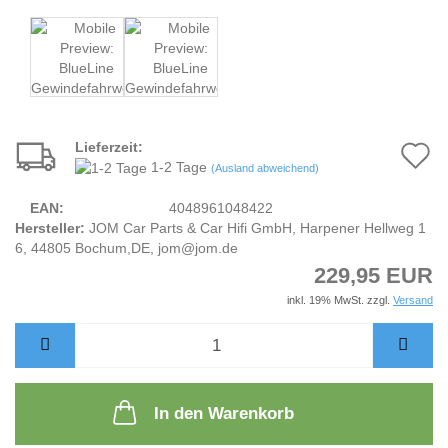
Lieferzeit:
A
1-2 Tage
(Ausland abweichend)
d
EAN:
4048961048422
M
Hersteller:
JOM Car Parts & Car Hifi GmbH, Harpener Hellweg 1
6, 44805 Bochum,DE, jom@jom.de
229,95 EUR
inkl. 19% MwSt. zzgl.
Versand
In den Warenkorb