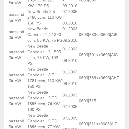
für VW
KW, 170 PS
09.2010
New Beetle 2.5
07.2005
passend
2480 ccm, 110 KW,
-
für VW
150 PS
09.2010
New Beetle
01.2003
passend
Cabriolet 1.4 1390
-
0603|683<>0603|AIB
für VW
ccm, 55 KW, 75 PS
09.2010
New Beetle
01.2003
passend
Cabriolet 1.6 1595
-
0603|701<>0603|AIC
für VW
ccm, 75 KW, 102
09.2010
PS
New Beetle
01.2003
passend
Cabriolet 1.8 T
-
0603|739<>0603|AHZ
für VW
1781 ccm, 110 KW,
09.2010
150 PS
New Beetle
06.2003
passend
Cabriolet 1.9 TDI
-
0603|715
für VW
1896 ccm, 74 KW,
07.2005
100 PS
New Beetle
07.2005
passend
Cabriolet 1.9 TDI
-
0603|811<>0603|AID
für VW
1896 ccm, 77 KW,