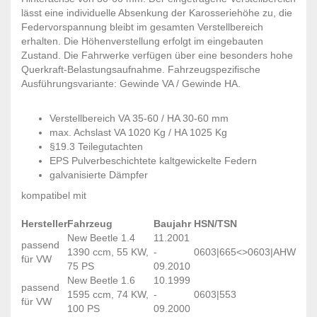
lässt eine individuelle Absenkung der Karosseriehöhe zu, die
Federvorspannung bleibt im gesamten Verstellbereich
erhalten. Die Höhenverstellung erfolgt im eingebauten
Zustand. Die Fahrwerke verfügen über eine besonders hohe
Querkraft-Belastungsaufnahme. Fahrzeugspezifische
Ausführungsvariante: Gewinde VA / Gewinde HA.
Verstellbereich VA 35-60 / HA 30-60 mm
max. Achslast VA 1020 Kg / HA 1025 Kg
§19.3 Teilegutachten
EPS Pulverbeschichtete kaltgewickelte Federn
galvanisierte Dämpfer
kompatibel mit
Hersteller
Fahrzeug
Baujahr
HSN/TSN
New Beetle 1.4
11.2001
passend
1390 ccm, 55 KW,
-
0603|665<>0603|AHW
für VW
75 PS
09.2010
New Beetle 1.6
10.1999
passend
1595 ccm, 74 KW,
-
0603|553
für VW
100 PS
09.2000