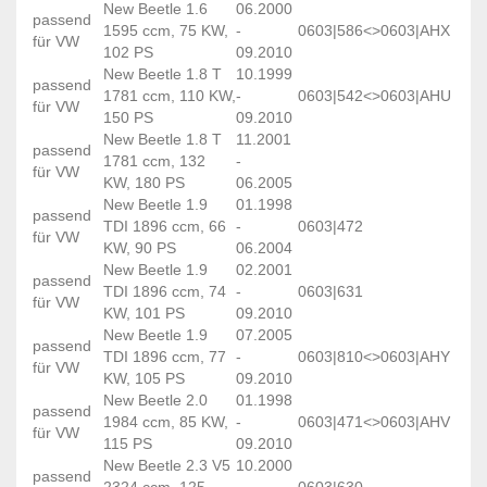
New Beetle 1.6
06.2000
passend
1595 ccm, 75 KW,
-
0603|586<>0603|AHX
für VW
102 PS
09.2010
New Beetle 1.8 T
10.1999
passend
1781 ccm, 110 KW,
-
0603|542<>0603|AHU
für VW
150 PS
09.2010
New Beetle 1.8 T
11.2001
passend
1781 ccm, 132
-
für VW
KW, 180 PS
06.2005
New Beetle 1.9
01.1998
passend
TDI 1896 ccm, 66
-
0603|472
für VW
KW, 90 PS
06.2004
New Beetle 1.9
02.2001
passend
TDI 1896 ccm, 74
-
0603|631
für VW
KW, 101 PS
09.2010
New Beetle 1.9
07.2005
passend
TDI 1896 ccm, 77
-
0603|810<>0603|AHY
für VW
KW, 105 PS
09.2010
New Beetle 2.0
01.1998
passend
1984 ccm, 85 KW,
-
0603|471<>0603|AHV
für VW
115 PS
09.2010
New Beetle 2.3 V5
10.2000
passend
2324 ccm, 125
-
0603|630