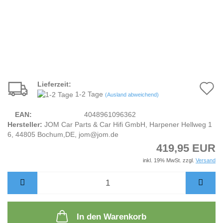
Lieferzeit:
A
1-2 Tage
(Ausland abweichend)
d
EAN:
4048961096362
M
Hersteller:
JOM Car Parts & Car Hifi GmbH, Harpener Hellweg 1
6, 44805 Bochum,DE, jom@jom.de
419,95 EUR
inkl. 19% MwSt. zzgl.
Versand
In den Warenkorb