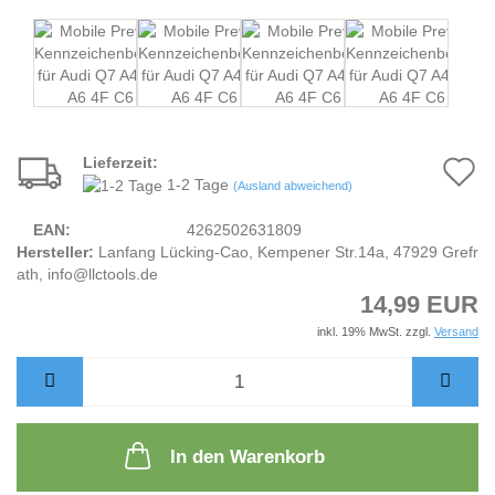
Lieferzeit:
A
1-2 Tage
(Ausland abweichend)
d
EAN:
4262502631809
M
Hersteller:
Lanfang Lücking-Cao, Kempener Str.14a, 47929 Grefr
ath, info@llctools.de
14,99 EUR
inkl. 19% MwSt. zzgl.
Versand
In den Warenkorb