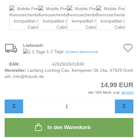
Lieferzeit:
A
1-2 Tage
(Ausland abweichend)
d
EAN:
4262502631830
M
Hersteller:
Lanfang Lücking-Cao, Kempener Str.14a, 47929 Grefr
ath, info@llctools.de
14,99 EUR
inkl. 19% MwSt. zzgl.
Versand
In den Warenkorb