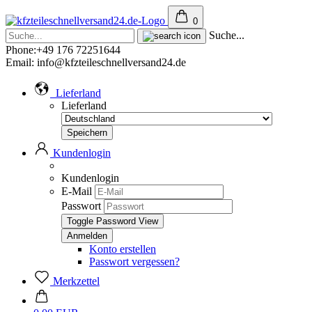
0
Suche...
Phone:+49 176 72251644
Email: info@kfzteileschnellversand24.de
Lieferland
Lieferland
Kundenlogin
Kundenlogin
E-Mail
Passwort
Toggle Password View
Konto erstellen
Passwort vergessen?
Merkzettel