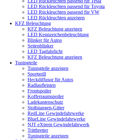
LED Rückleuchten passend für Tesla
LED Rückleuchten passend für Toyota
LED Rückleuchten passend für VW
LED Rückleuchten anzeigen
KFZ Beleuchtung
KFZ Beleuchtung anzeigen
LED Kennzeichenbeleuchtung
Blinker für Autos
Seitenblinker
LED Tagfahrlicht
KFZ Beleuchtung anzeigen
Tuningteile
Tuningteile anzeigen
Sportgrill
Heckdiffusor für Autos
Radlaufleisten
Frontspoiler
Kofferraumspoiler
Ladekantenschutz
Stoßstangen-Gitter
RedLine Gewindefahrwerke
BlueLine Gewindefahrwerke
NJT eXtrem Gewindefahrwerk
Trittbretter
Tuningteile anzeigen