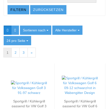
FILTERN
ZURÜCKSETZEN
Sortieren nach
Sortieren nach
Alle Hersteller
pro Seite
24 pro Seite
pro Seite
1
2
3
»
Sportgrill / Kühlergrill
Sportgrill / Kühlergrill
passend für VW Golf 3
passend für VW Golf 6