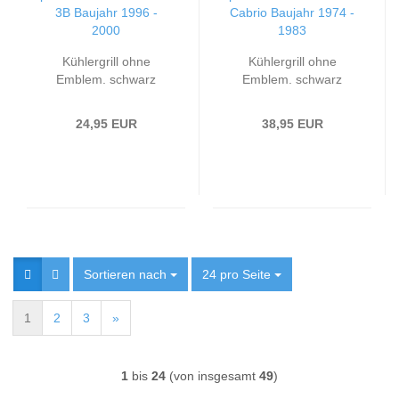
Kühlergrill ohne
Kühlergrill ohne
Emblem, schwarz
Emblem, schwarz
passend für VW Passat
passend für VW Golf 1
3B Baujahr 1996 -
Cabrio Baujahr 1974 -
24,95 EUR
38,95 EUR
2000
1983
Sortieren nach
Sortieren nach
24 pro Seite
pro Seite
1
2
3
»
1
bis
24
(von insgesamt
49
)