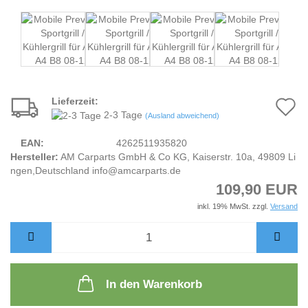
Lieferzeit:
A
2-3 Tage
(Ausland abweichend)
d
EAN:
4262511935820
M
Hersteller:
AM Carparts GmbH & Co KG, Kaiserstr. 10a, 49809 Li
ngen,Deutschland info@amcarparts.de
109,90 EUR
inkl. 19% MwSt. zzgl.
Versand
In den Warenkorb