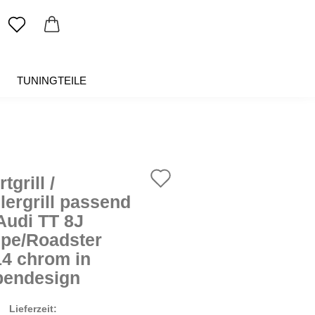
TUNINGTEILE
SALE %
ÜBER UNS
Auf
tgrill /
den
lergrill passend
 Audi TT 8J
Merkzettel
pe/Roadster
14 chrom in
endesign
Lieferzeit: