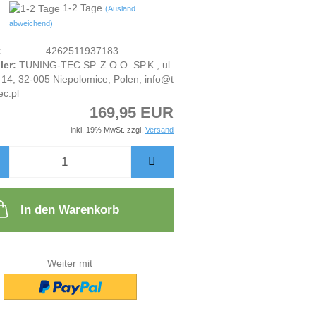
1-2 Tage
(Ausland
abweichend)
:
4262511937183
ler:
TUNING-TEC SP. Z O.O. SP.K., ul.
14, 32-005 Niepolomice, Polen, info@t
ec.pl
169,95 EUR
inkl. 19% MwSt. zzgl.
Versand
In den Warenkorb
Weiter mit