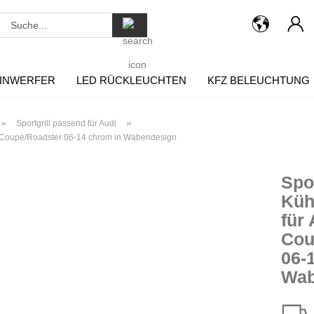
Suche...
INWERFER
LED RÜCKLEUCHTEN
KFZ BELEUCHTUNG
»
»
Sportgrill passend für Audi
T 8J Coupe/Roadster 06-14 chrom in Wabendesign
Spor
Küh
für
Cou
06-
Wab