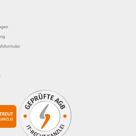
ngen
ung
fsformular
z