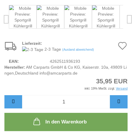
Lieferzeit:
A
2-3 Tage
(Ausland abweichend)
d
EAN:
4262511936193
M
Hersteller:
AM Carparts GmbH & Co KG, Kaiserstr. 10a, 49809 Li
ngen,Deutschland info@amcarparts.de
35,95 EUR
inkl. 19% MwSt. zzgl.
Versand
In den Warenkorb