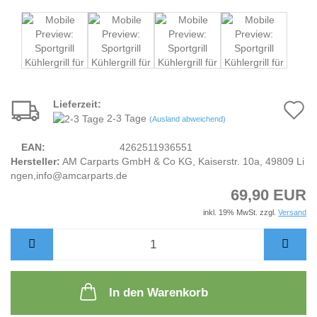
Lieferzeit:
A
2-3 Tage
(Ausland abweichend)
d
EAN:
4262511936551
M
Hersteller:
AM Carparts GmbH & Co KG, Kaiserstr. 10a, 49809 Li
ngen,info@amcarparts.de
69,90 EUR
inkl. 19% MwSt. zzgl.
Versand
In den Warenkorb