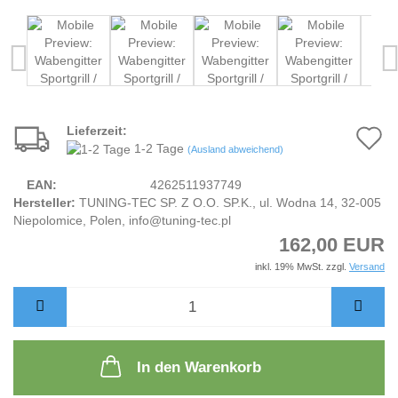
Lieferzeit:
A
1-2 Tage
(Ausland abweichend)
d
EAN:
4262511937749
M
Hersteller:
TUNING-TEC SP. Z O.O. SP.K., ul. Wodna 14, 32-005
Niepolomice, Polen, info@tuning-tec.pl
162,00 EUR
inkl. 19% MwSt. zzgl.
Versand
In den Warenkorb