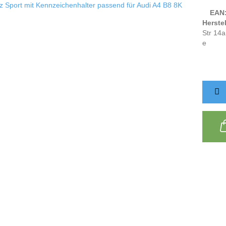
EAN
Herstel
Str 14a
e