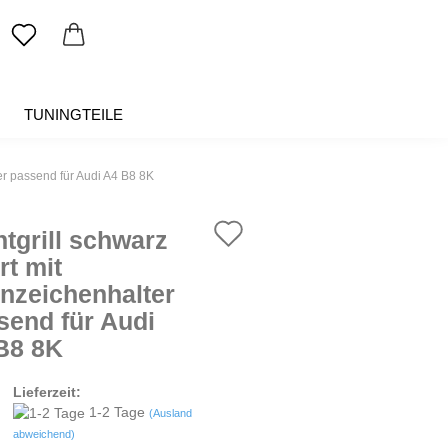
TUNINGTEILE
SALE %
ÜBER UNS
er passend für Audi A4 B8 8K
Auf
ntgrill schwarz
den
rt mit
nzeichenhalter
Merkzettel
send für Audi
B8 8K
Lieferzeit:
1-2 Tage
(Ausland
abweichend)