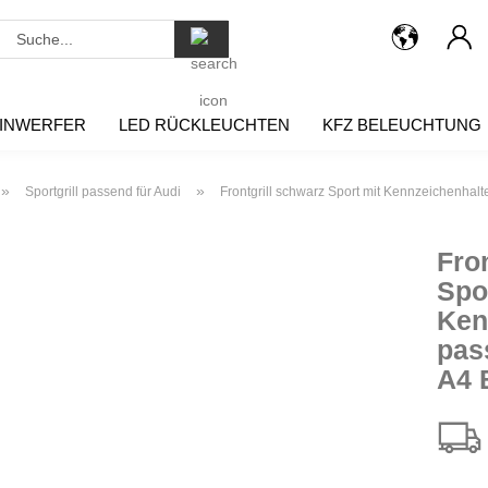
Suche...
INWERFER
LED RÜCKLEUCHTEN
KFZ BELEUCHTUNG
»
»
Sportgrill passend für Audi
Frontgrill schwarz Sport mit Kennzeichenhalt
Fro
Spo
Ken
pas
A4 