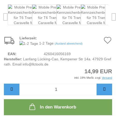
Lieferzeit:
A
1-2 Tage
(Ausland abweichend)
d
EAN:
4260416056169
M
Hersteller:
Lanfang Lücking-Cao, Kempener Str 14a. 47929 Gref
rath. Email info@llctools.de
14,99 EUR
inkl. 19% MwSt. zzgl.
Versand
In den Warenkorb